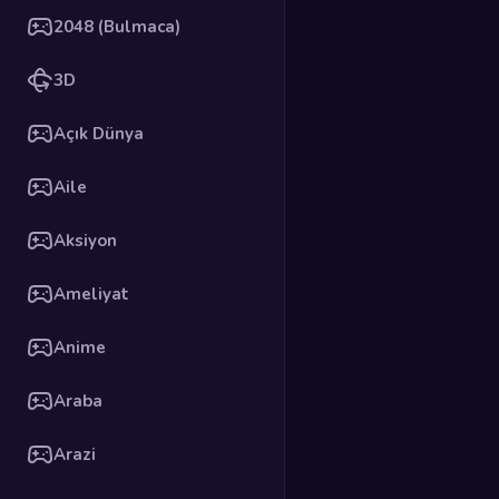
2048 (Bulmaca)
3D
Açık Dünya
Aile
Aksiyon
Ameliyat
Anime
Araba
Arazi