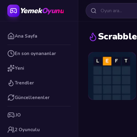
Yemek
Oyunu
Scrabble
Ana Sayfa
En son oynananlar
Yeni
Trendler
Güncellenenler
.IO
2 Oyunculu