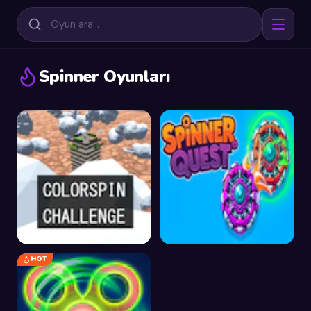
Spinner Oyunları
HOT
ColorSpin Challenge
Spinner Quest