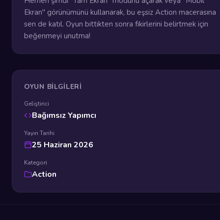
Hemen şimdi "Tam Ekran" modunu açarak veya "Mobil
Ekran" görünümünü kullanarak, bu eşsiz Action macerasına
sen de katıl. Oyun bittikten sonra fikirlerini belirtmek için
beğenmeyi unutma!
OYUN BILGILERI
Geliştirici
Bağımsız Yapımcı
Yayın Tarihi
25 Haziran 2026
Kategori
Action