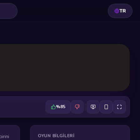
TR
%85
OYUN BILGILERI
irini