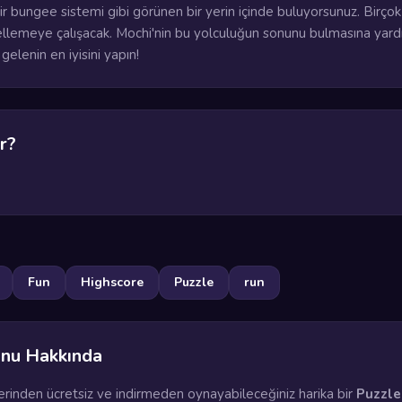
r bungee sistemi gibi görünen bir yerin içinde buluyorsunuz. Birçok
gellemeye çalışacak. Mochi'nin bu yolculuğun sonunu bulmasına yar
gelenin en iyisini yapın!
r?
Fun
Highscore
Puzzle
run
nu Hakkında
üzerinden ücretsiz ve indirmeden oynayabileceğiniz harika bir
Puzzle