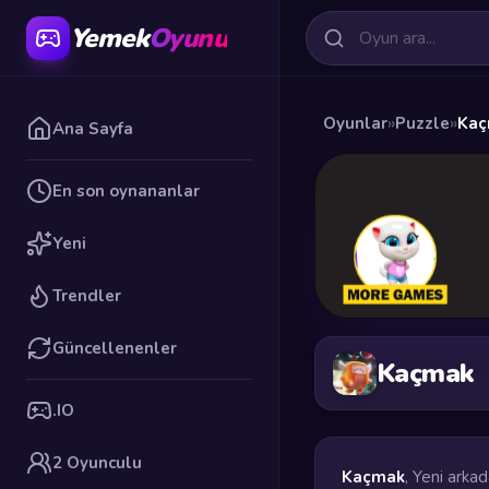
Yemek
Oyunu
Oyunlar
»
Puzzle
»
Kaç
Ana Sayfa
En son oynananlar
Yeni
Trendler
Güncellenenler
Kaçmak
.IO
2 Oyunculu
Kaçmak
, Yeni arkad