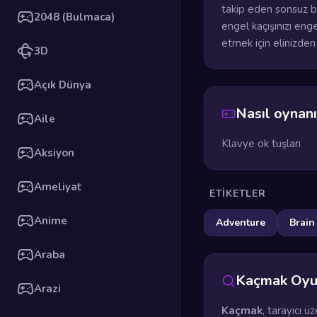
takip eden sonsuz bi
2048 (Bulmaca)
engel kaçışınızı en
etmek için elinizden 
3D
Açık Dünya
Nasıl oynanı
Aile
Klavye ok tuşları
Aksiyon
Ameliyat
ETIKETLER
Anime
Adventure
Brain
Araba
Kaçmak Oyu
Arazi
Kaçmak
, tarayıcı 