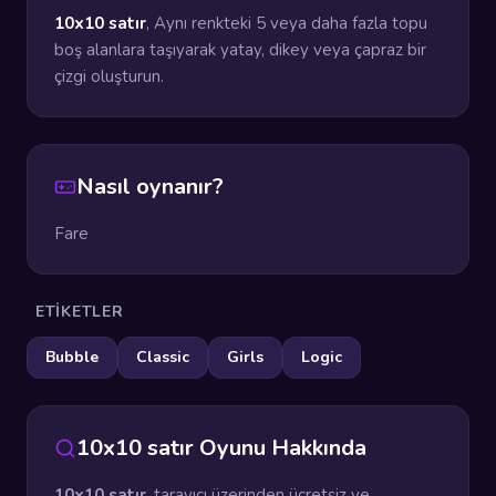
10x10 satır
, Aynı renkteki 5 veya daha fazla topu
boş alanlara taşıyarak yatay, dikey veya çapraz bir
çizgi oluşturun.
Nasıl oynanır?
Fare
ETIKETLER
Bubble
Classic
Girls
Logic
10x10 satır Oyunu Hakkında
10x10 satır
, tarayıcı üzerinden ücretsiz ve