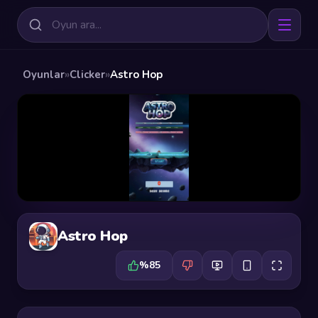
Oyunlar
»
Clicker
»
Astro Hop
Astro Hop
%85