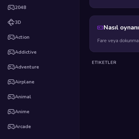
2048
3D
Nasıl oynanı
Action
Fare veya dokunmati
Addictive
ETIKETLER
Adventure
Airplane
Animal
Anime
Arcade