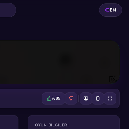
EN
%85
OYUN BILGILERI