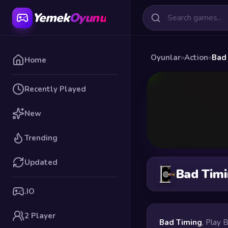
Yemek
Oyunu
Oyunlar
»
Action
»
Bad
Home
Recently Played
New
Trending
Updated
Bad Tim
.IO
2 Player
Bad Timing
, Play 