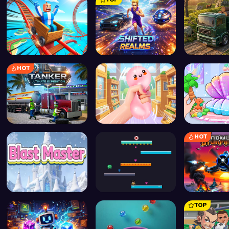
HOT
HOT
TOP