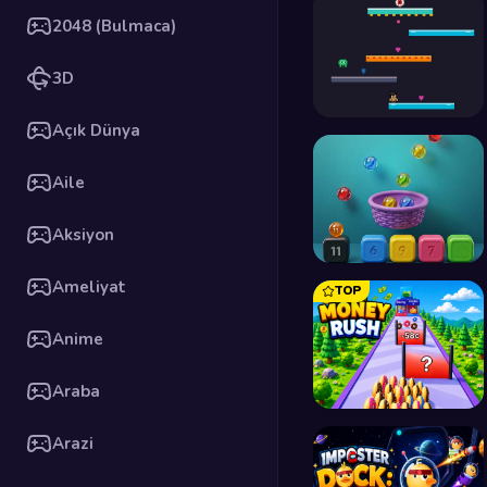
2048 (Bulmaca)
3D
Açık Dünya
Aile
Aksiyon
Ameliyat
TOP
Anime
Araba
Arazi