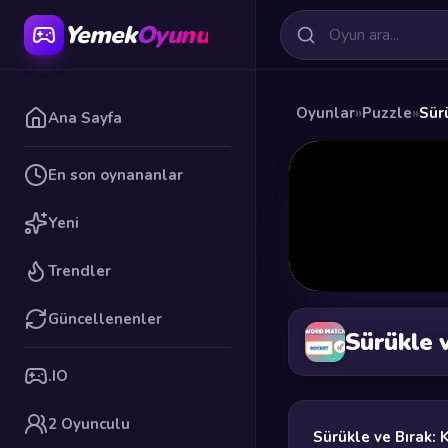
Yemek
Oyunu
Oyunlar
»
Puzzle
»
Sür
Ana Sayfa
En son oynananlar
Yeni
Trendler
Güncellenenler
Sürükle 
.IO
2 Oyunculu
Sürükle ve Bırak: 