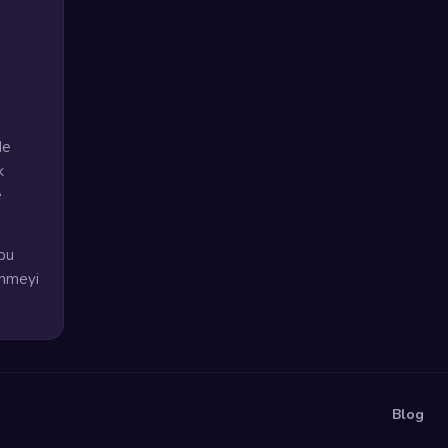
de
k
e
bu
enmeyi
Blog