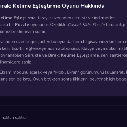
Bırak: Kelime Eşleştirme Oyunu Hakkında
Kelime Eşleştirme
, tarayıcı üzerinden ücretsiz ve indirmeden
rika bir
Puzzle
oyunudur. Özellikle
Casual, Kids, Puzzle
türüne ilgi
çilmez bir deneyim sunar.
rafından özenle geliştirilen bu oyunda, hem bilgisayarınızdan hem 
n kesintisiz bir eğlenceye adım atabilirsiniz. Klavye veya dokunmati
a oynanabilen
Sürükle ve Bırak: Kelime Eşleştirme
, seni saatlerc
dinamiklere sahip.
kran" modunu açarak veya "Mobil Ekran" görünümünü kullanarak, 
ına sen de katıl. Oyun bittikten sonra fikirlerini belirtmek için beğ
akları saklıdır.