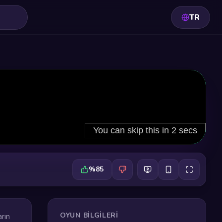
TR
%85
OYUN BILGILERI
arın