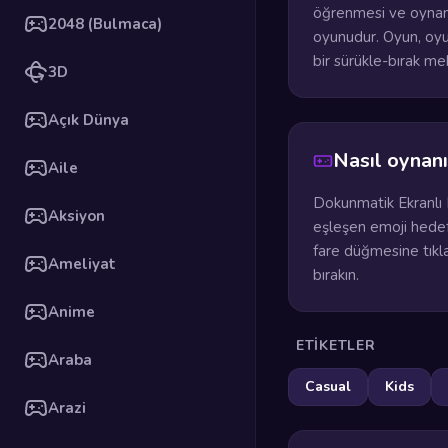
öğrenmesi ve oynama
2048 (Bulmaca)
oyunudur. Oyun, oyunc
bir sürükle-bırak mek
3D
Açık Dünya
Nasıl oynanı
Aile
Dokunmatik Ekranlı M
Aksiyon
eşleşen emoji hedef
fare düğmesine tıkla
Ameliyat
bırakın.
Anime
ETIKETLER
Araba
Casual
Kids
Arazi