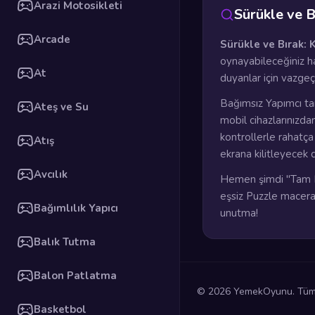
Arazi Motosikleti
Sürükle ve 
Arcade
Sürükle ve Bırak: 
oynayabileceğiniz ha
At
duyanlar için vazge
Bağımsız Yapımcı ta
Ateş ve Su
mobil cihazlarınızda
kontrollerle rahatç
Atış
ekrana kilitleyecek 
Avcılık
Hemen şimdi "Tam E
eşsiz Puzzle maceras
Bağımlılık Yapıcı
unutma!
Balık Tutma
Balon Patlatma
© 2026 YemekOyunu. Tüm h
Basketbol