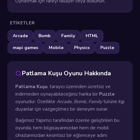
Oynatmak için fareyi tıklayın veya dokunun.
ETIKETLER
Arcade
Bomb
Family
HTML
mapi games
Mobile
Physics
Puzzle
Patlama Kuşu Oyunu Hakkında
Patlama Kuşu
, tarayıcı üzerinden ücretsiz ve
indirmeden oynayabileceğiniz harika bir
Puzzle
oyunudur. Özellikle
Arcade, Bomb, Family
türüne ilgi
duyanlar için vazgeçilmez bir deneyim sunar.
Bağımsız Yapımcı tarafından özenle geliştirilen bu
oyunda, hem bilgisayarınızdan hem de mobil
cihazlarınızdan kesintisiz bir eğlenceye adım