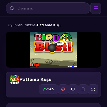
Oyunlar
»
Puzzle
»
Patlama Kuşu
Patlama Kuşu
%85