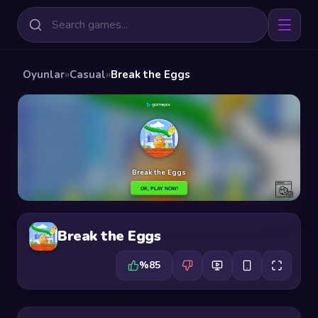
Oyunlar
»
Casual
»
Break the Eggs
Break the Eggs
%85