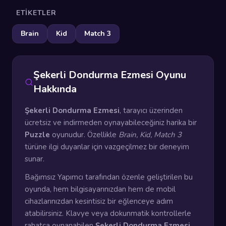
ETIKETLER
Brain
Kid
Match 3
Şekerli Dondurma Ezmesi Oyunu
Hakkında
Şekerli Dondurma Ezmesi
, tarayıcı üzerinden
ücretsiz ve indirmeden oynayabileceğiniz harika bir
Puzzle
oyunudur. Özellikle
Brain, Kid, Match 3
türüne ilgi duyanlar için vazgeçilmez bir deneyim
sunar.
Bağımsız Yapımcı tarafından özenle geliştirilen bu
oyunda, hem bilgisayarınızdan hem de mobil
cihazlarınızdan kesintisiz bir eğlenceye adım
atabilirsiniz. Klavye veya dokunmatik kontrollerle
rahatça oynanabilen
Şekerli Dondurma Ezmesi
,