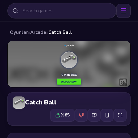
Oyunlar
»
Arcade
»
Catch Ball
Catch Ball
%85