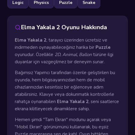
Logic
Physics
Puzzle
Snake
Elma Yakala 2 Oyunu Hakkında
Elma Yakala 2
, tarayıcı üzerinden ücretsiz ve
indirmeden oynayabileceğiniz harika bir
Puzzle
oyunudur. Özellikle
2D, Animal, Ballon
türüne ilgi
duyanlar için vazgeçilmez bir deneyim sunar.
Bağımsız Yapımcı tarafından özenle geliştirilen bu
oyunda, hem bilgisayarınızdan hem de mobil
cihazlarınızdan kesintisiz bir eğlenceye adım
atabilirsiniz. Klavye veya dokunmatik kontrollerle
rahatça oynanabilen
Elma Yakala 2
, seni saatlerce
ekrana kilitleyecek dinamiklere sahip.
Hemen şimdi "Tam Ekran" modunu açarak veya
"Mobil Ekran" görünümünü kullanarak, bu eşsiz
Puzzle macerasına sen de katıl. Oyun bittikten