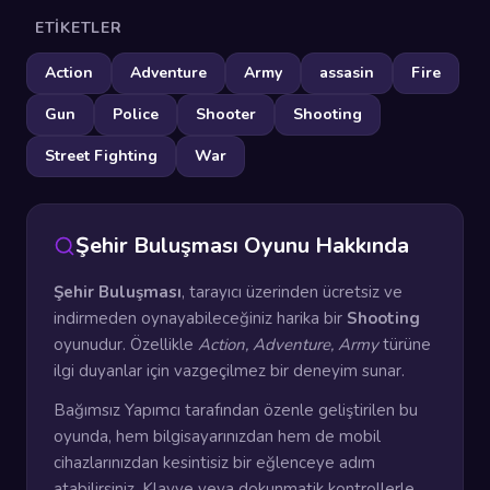
ETIKETLER
Action
Adventure
Army
assasin
Fire
Gun
Police
Shooter
Shooting
Street Fighting
War
Şehir Buluşması Oyunu Hakkında
Şehir Buluşması
, tarayıcı üzerinden ücretsiz ve
indirmeden oynayabileceğiniz harika bir
Shooting
oyunudur. Özellikle
Action, Adventure, Army
türüne
ilgi duyanlar için vazgeçilmez bir deneyim sunar.
Bağımsız Yapımcı tarafından özenle geliştirilen bu
oyunda, hem bilgisayarınızdan hem de mobil
cihazlarınızdan kesintisiz bir eğlenceye adım
atabilirsiniz. Klavye veya dokunmatik kontrollerle