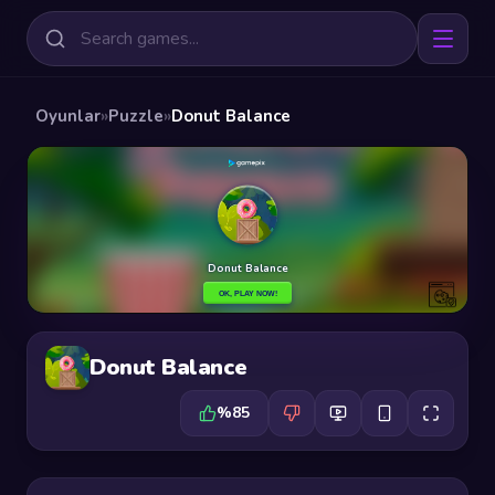
Oyunlar
»
Puzzle
»
Donut Balance
Donut Balance
%85