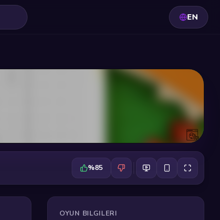
EN
%85
OYUN BILGILERI