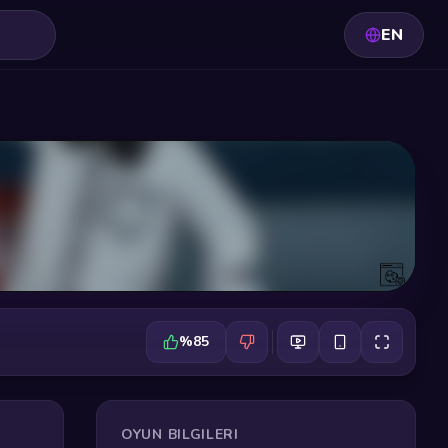
EN
%85
OYUN BILGILERI