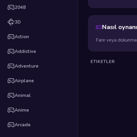
2048
3D
Nasıl oynanı
Action
Fare veya dokunmati
Addictive
ETIKETLER
Adventure
Airplane
Animal
Anime
Arcade