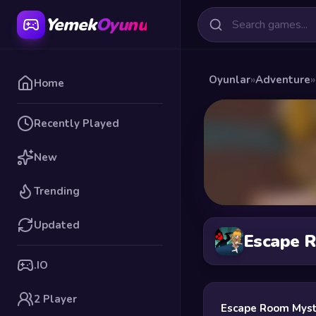
Yemek
Oyunu
Oyunlar
»
Adventure
»
Home
Recently Played
New
Trending
Updated
Escape 
.IO
2 Player
Escape Room Myst