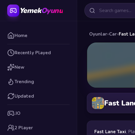
Yemek
Oyunu
Oyunlar
»
Car
»
Fast La
Home
Recently Played
New
Trending
Updated
Fast Lan
.IO
2 Player
Fast Lane Taxi
, Pl