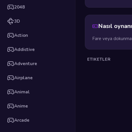
2048
3D
Nasıl oynanı
Action
Fare veya dokunmati
Addictive
ETIKETLER
Adventure
Airplane
Animal
Anime
Arcade