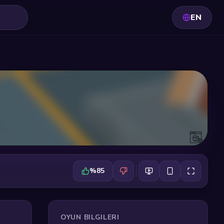
EN
%85
OYUN BILGILERI