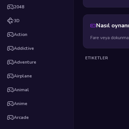
2048
3D
Nasıl oynanı
Action
Fare veya dokunmati
Addictive
ETIKETLER
Adventure
Airplane
Animal
Anime
Arcade