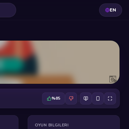
EN
%85
OYUN BILGILERI