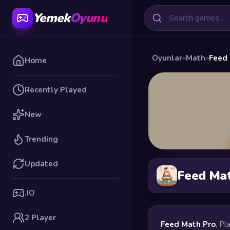
Yemek
Oyunu
Oyunlar
»
Math
»
Feed
Home
Recently Played
New
Trending
Updated
Feed Ma
.IO
2 Player
Feed Math Pro
, Pl