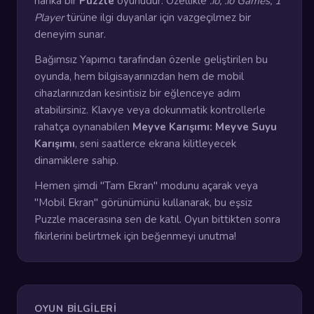
harika bir
Puzzle
oyunudur. Özellikle
.io, .io Games, 1
Player
türüne ilgi duyanlar için vazgeçilmez bir
deneyim sunar.
Bağımsız Yapımcı tarafından özenle geliştirilen bu
oyunda, hem bilgisayarınızdan hem de mobil
cihazlarınızdan kesintisiz bir eğlenceye adım
atabilirsiniz. Klavye veya dokunmatik kontrollerle
rahatça oynanabilen
Meyve Karışımı: Meyve Suyu
Karışımı
, seni saatlerce ekrana kilitleyecek
dinamiklere sahip.
Hemen şimdi "Tam Ekran" modunu açarak veya
"Mobil Ekran" görünümünü kullanarak, bu eşsiz
Puzzle macerasına sen de katıl. Oyun bittikten sonra
fikirlerini belirtmek için beğenmeyi unutma!
OYUN BILGILERI