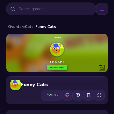
Oyunlar
»
Cats
»
Funny Cats
Funny Cats
%85