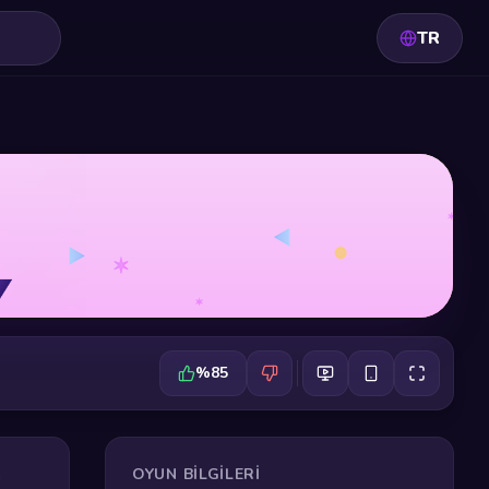
TR
%85
OYUN BILGILERI
u