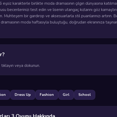
 eşsiz karakterle birlikte moda dramasının çılgın dünyasına katılm
su becerilerinizi test edin ve lisenin utangaç kızlarını göz kamaştırıc
n. Muhteşem bir gardırop ve aksesuarlarla stil puanlarınızı artırın. B
e dramasının moda haftasıyla buluştuğu, doğrudan ekranınıza taşınan
r?
 tıklayın veya dokunun.
ion
Dress Up
Fashion
Girl
School
ızları 3 Oyunu Hakkında