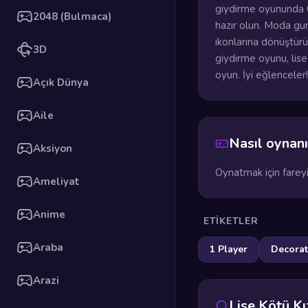
giydirme oyununda 6
2048 (Bulmaca)
hazır olun. Moda guru
ikonlarına dönüştürü
3D
giydirme oyunu, lis
oyun. İyi eğlenceler!
Açık Dünya
Aile
Nasıl oynanı
Aksiyon
Oynatmak için fareyi
Ameliyat
Anime
ETIKETLER
Araba
1 Player
Decorat
Arazi
Lise Kötü K