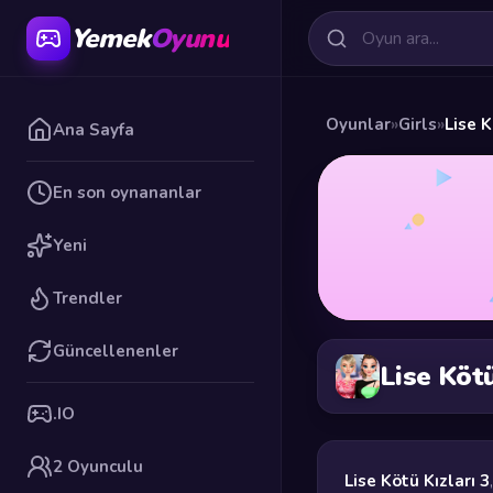
Yemek
Oyunu
Oyunlar
»
Girls
»
Lise K
Ana Sayfa
En son oynananlar
Yeni
Trendler
Güncellenenler
Lise Kötü
.IO
2 Oyunculu
Lise Kötü Kızları 3