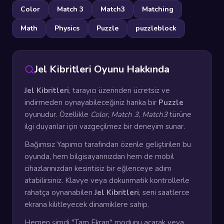
Color
Match 3
Match3
Matching
Math
Physics
Puzzle
puzzleblock
Jel Kibritleri Oyunu Hakkında
Jel Kibritleri
, tarayıcı üzerinden ücretsiz ve
indirmeden oynayabileceğiniz harika bir
Puzzle
oyunudur. Özellikle
Color, Match 3, Match3
türüne
ilgi duyanlar için vazgeçilmez bir deneyim sunar.
Bağımsız Yapımcı tarafından özenle geliştirilen bu
oyunda, hem bilgisayarınızdan hem de mobil
cihazlarınızdan kesintisiz bir eğlenceye adım
atabilirsiniz. Klavye veya dokunmatik kontrollerle
rahatça oynanabilen
Jel Kibritleri
, seni saatlerce
ekrana kilitleyecek dinamiklere sahip.
Hemen şimdi "Tam Ekran" modunu açarak veya