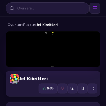
Oyunlar
»
Puzzle
»
Jel Kibritleri
Jel Kibritleri
%85