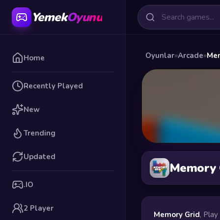
Yemek
Oyunu
Oyunlar
»
Arcade
»
Mem
Home
Recently Played
New
Trending
Updated
Memory 
.IO
2 Player
Memory Grid
, Play