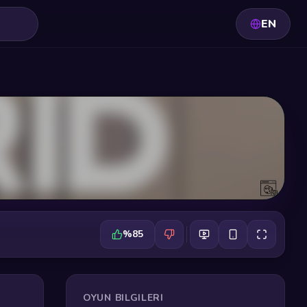
EN
%85
OYUN BILGILERI