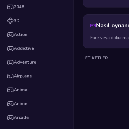
2048
3D
Nasıl oynanı
Action
Fare veya dokunmati
Addictive
ETIKETLER
Adventure
Airplane
Animal
Anime
Arcade