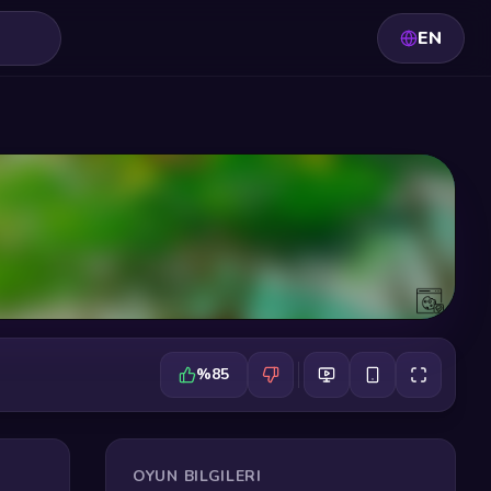
EN
%85
OYUN BILGILERI