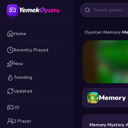
Yemek
Oyunu
Oyunlar
»
Memory
»
Me
Home
Recently Played
New
Trending
Updated
Memory 
.IO
2 Player
Memory Mystery 