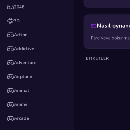
2048
3D
Nasıl oynanı
Action
Fare veya dokunmati
Addictive
ETIKETLER
Adventure
Airplane
Animal
Anime
Arcade