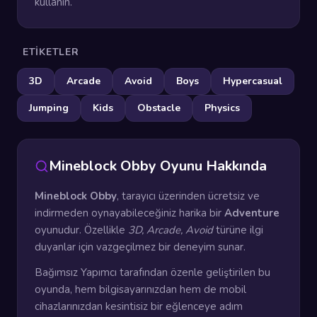
kullanın.
ETIKETLER
3D
Arcade
Avoid
Boys
Hypercasual
Jumping
Kids
Obstacle
Physics
Mineblock Obby Oyunu Hakkında
Mineblock Obby
, tarayıcı üzerinden ücretsiz ve
indirmeden oynayabileceğiniz harika bir
Adventure
oyunudur. Özellikle
3D, Arcade, Avoid
türüne ilgi
duyanlar için vazgeçilmez bir deneyim sunar.
Bağımsız Yapımcı tarafından özenle geliştirilen bu
oyunda, hem bilgisayarınızdan hem de mobil
cihazlarınızdan kesintisiz bir eğlenceye adım