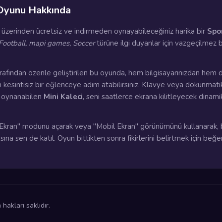
 Oyunu Hakkında
cı üzerinden ücretsiz ve indirmeden oynayabileceğiniz harika bir
Spo
Football, mapi games, Soccer
türüne ilgi duyanlar için vazgeçilmez b
rafından özenle geliştirilen bu oyunda, hem bilgisayarınızdan hem 
n kesintisiz bir eğlenceye adım atabilirsiniz. Klavye veya dokunmati
a oynanabilen
Mini Kaleci
, seni saatlerce ekrana kilitleyecek dinami
kran" modunu açarak veya "Mobil Ekran" görünümünü kullanarak, 
ına sen de katıl. Oyun bittikten sonra fikirlerini belirtmek için beğ
akları saklıdır.