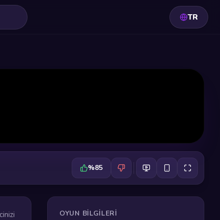
TR
%85
OYUN BILGILERI
inizi