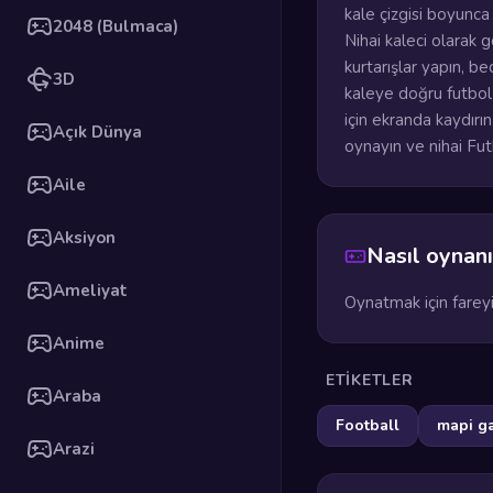
kale çizgisi boyunca
2048 (Bulmaca)
Nihai kaleci olarak 
kurtarışlar yapın, be
3D
kaleye doğru futbol 
için ekranda kaydır
Açık Dünya
oynayın ve nihai Fut
Aile
Aksiyon
Nasıl oynanı
Ameliyat
Oynatmak için fareyi
Anime
ETIKETLER
Araba
Football
mapi g
Arazi