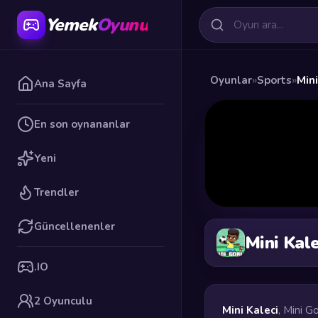
Yemek
Oyunu
Oyunlar
»
Sports
»
Mini
Ana Sayfa
En son oynananlar
Yeni
Trendler
Güncellenenler
Mini Kale
.IO
2 Oyunculu
Mini Kaleci
, Mini G