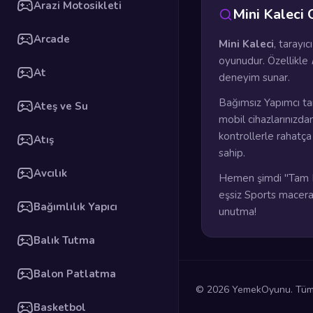
Arazi Motosikleti
Mini Kaleci
Arcade
Mini Kaleci
, tarayı
oyunudur. Özellikle
At
deneyim sunar.
Bağımsız Yapımcı ta
Ateş ve Su
mobil cihazlarınızda
kontrollerle rahatç
Atış
sahip.
Avcılık
Hemen şimdi "Tam E
eşsiz Sports maceras
Bağımlılık Yapıcı
unutma!
Balık Tutma
Balon Patlatma
© 2026 YemekOyunu. Tüm h
Basketbol