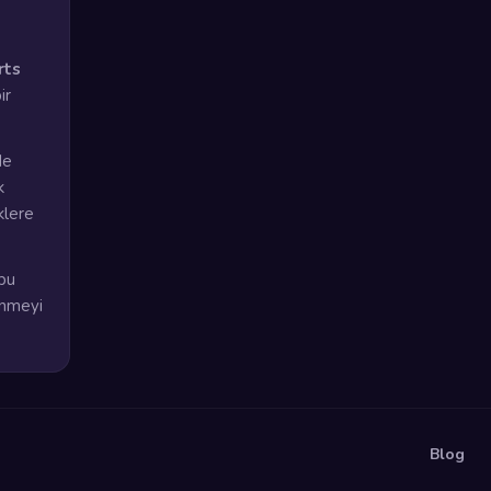
rts
ir
de
k
klere
bu
enmeyi
Blog