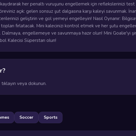
 kaydırarak her penaltı vuruşunu engellemek için reflekslerinizi test 
göreviniz açık: gelen sonsuz şut dalgasına karşı kaleyi savunmak. İna
cerilerinizi geliştirin ve gol yemeyi engelleyin! Nasıl Oynanır: Bilgis
topları fırlatacak. Mini kalecinizi kontrol etmek ve her şutu engell
ın. Dalmaya, engellemeye ve savunmaya hazır olun! Mini Goalie'yi ş
bol Kalecisi Süperstarı olun!
r?
 tıklayın veya dokunun.
ames
Soccer
Sports