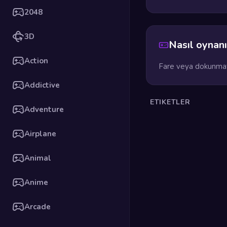
2048
3D
Nasıl oynanı
Action
Fare veya dokunmati
Addictive
ETIKETLER
Adventure
Airplane
Animal
Anime
Arcade