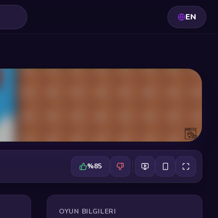
EN
%85
OYUN BILGILERI