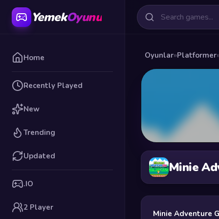
Yemek
Oyunu
Oyunlar
»
Platformer
Home
Recently Played
New
Trending
Updated
Minie Ad
.IO
2 Player
Minie Adventure G