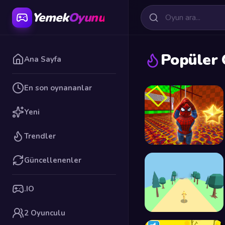
Yemek
Oyunu
Popüler 
Ana Sayfa
En son oynananlar
Yeni
Trendler
Güncellenenler
.IO
2 Oyunculu