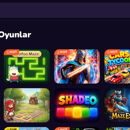
Oyunlar
HOT
HOT
HOT
TOP
HOT