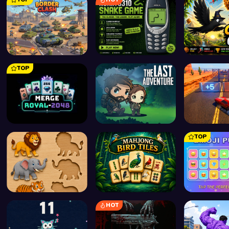
TOP
TOP
HOT