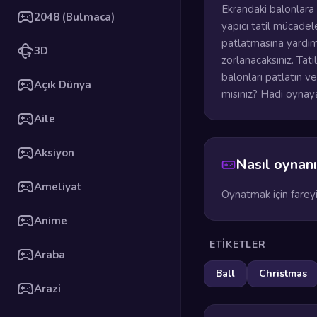
Ekrandaki balonlara 
2048 (Bulmaca)
yapıcı tatil mücad
patlatmasına yardım 
3D
zorlanacaksınız. Tat
balonları patlatın v
Açık Dünya
mısınız? Hadi oynay
Aile
Aksiyon
Nasıl oynanı
Ameliyat
Oynatmak için fareyi
Anime
ETIKETLER
Araba
Ball
Christmas
Arazi