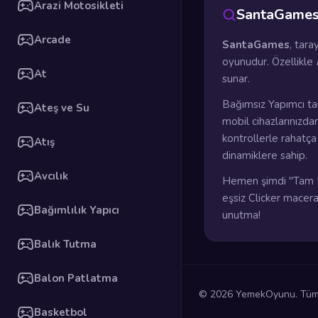
Arazi Motosikleti
SantaGames
Arcade
SantaGames
, tara
oyunudur. Özellikle
At
sunar.
Bağımsız Yapımcı ta
Ateş ve Su
mobil cihazlarınızda
kontrollerle rahatç
Atış
dinamiklere sahip.
Avcılık
Hemen şimdi "Tam E
eşsiz Clicker macera
Bağımlılık Yapıcı
unutma!
Balık Tutma
Balon Patlatma
© 2026 YemekOyunu. Tüm h
Basketbol