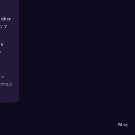
licker
eyim
de
k
bu
ğenmeyi
Blog