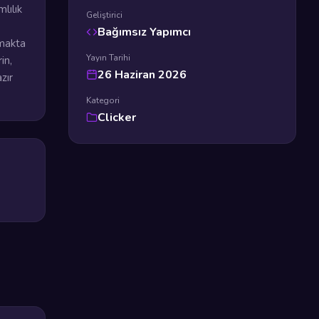
lılık
Geliştirici
Bağımsız Yapımcı
kmakta
Yayın Tarihi
in,
26 Haziran 2026
zır
Kategori
Clicker