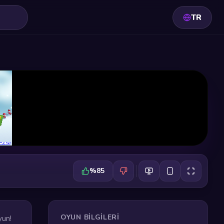
TR
%85
OYUN BILGILERI
yun!