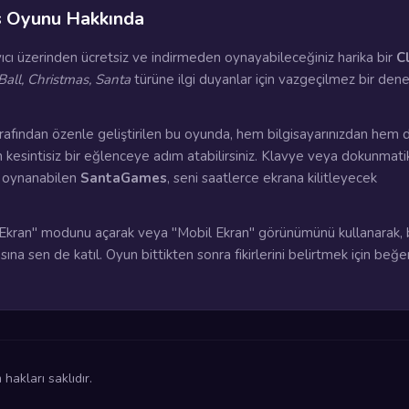
 Oyunu Hakkında
yıcı üzerinden ücretsiz ve indirmeden oynayabileceğiniz harika bir
C
Ball, Christmas, Santa
türüne ilgi duyanlar için vazgeçilmez bir den
rafından özenle geliştirilen bu oyunda, hem bilgisayarınızdan hem 
n kesintisiz bir eğlenceye adım atabilirsiniz. Klavye veya dokunmati
a oynanabilen
SantaGames
, seni saatlerce ekrana kilitleyecek
kran" modunu açarak veya "Mobil Ekran" görünümünü kullanarak, 
sına sen de katıl. Oyun bittikten sonra fikirlerini belirtmek için be
akları saklıdır.