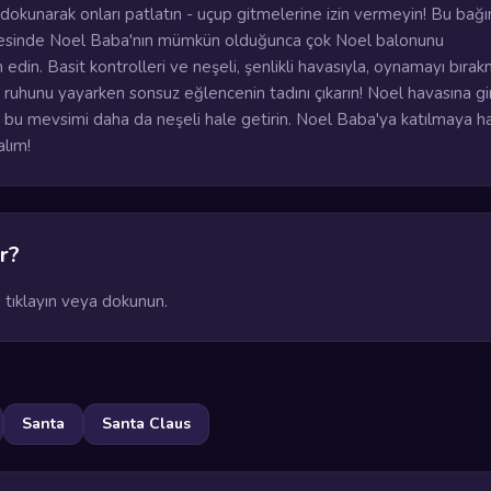
dokunarak onları patlatın - uçup gitmelerine izin vermeyin! Bu bağım
elesinde Noel Baba'nın mümkün olduğunca çok Noel balonunu
edin. Basit kontrolleri ve neşeli, şenlikli havasıyla, oynamayı bıra
il ruhunu yayarken sonsuz eğlencenin tadını çıkarın! Noel havasına gir
e bu mevsimi daha da neşeli hale getirin. Noel Baba'ya katılmaya ha
alım!
r?
 tıklayın veya dokunun.
Santa
Santa Claus