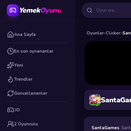
Yemek
Oyunu
Oyunlar
»
Clicker
»
San
Ana Sayfa
En son oynananlar
Yeni
Trendler
Güncellenenler
SantaGa
.IO
2 Oyunculu
SantaGames
, San