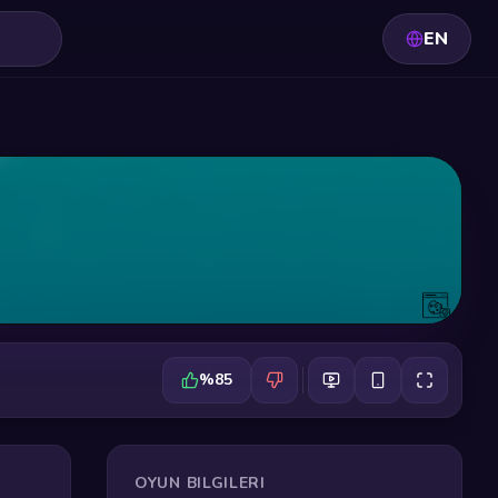
EN
%85
OYUN BILGILERI