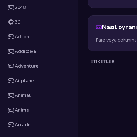
2048
3D
Nasıl oynanı
Action
Fare veya dokunmati
Addictive
ETIKETLER
Adventure
Airplane
Animal
Anime
Arcade