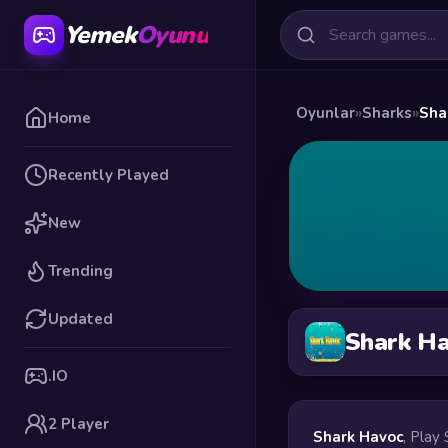
Yemek
Oyunu
Oyunlar
»
Sharks
»
Sha
Home
Recently Played
New
Trending
Updated
Shark H
.IO
2 Player
Shark Havoc
, Play