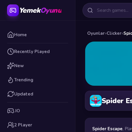
Yemek
Oyunu
Oyunlar
»
Clicker
»
Spi
Home
Recently Played
New
Trending
Updated
Spider E
.IO
2 Player
Spider Escape
, Pl