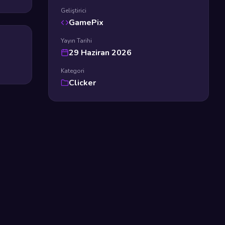
Geliştirici
GamePix
Yayın Tarihi
29 Haziran 2026
Kategori
Clicker