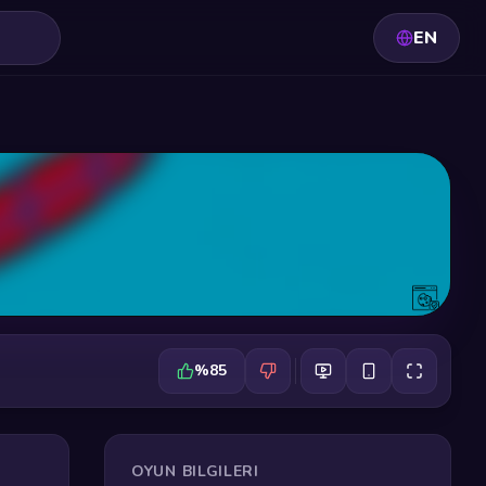
EN
%85
OYUN BILGILERI