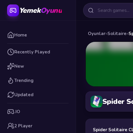
Yemek
Oyunu
Oyunlar
»
Solitaire
»
Sp
Home
Recently Played
New
Trending
Updated
Spider So
.IO
2 Player
Spider Solitaire C