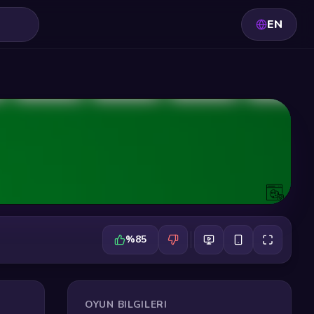
EN
%85
OYUN BILGILERI