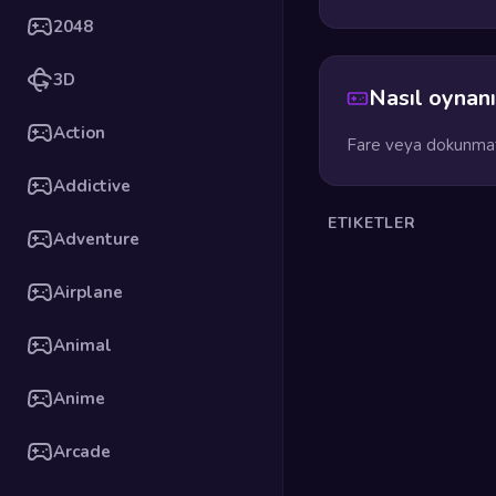
2048
3D
Nasıl oynanı
Action
Fare veya dokunmati
Addictive
ETIKETLER
Adventure
Airplane
Animal
Anime
Arcade