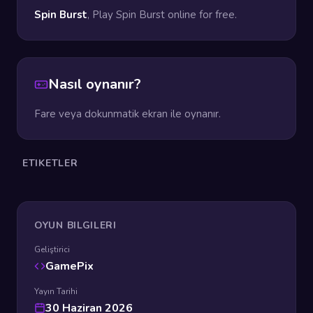
Spin Burst
, Play Spin Burst online for free.
Nasıl oynanır?
Fare veya dokunmatik ekran ile oynanır.
ETIKETLER
OYUN BILGILERI
Geliştirici
GamePix
Yayın Tarihi
30 Haziran 2026