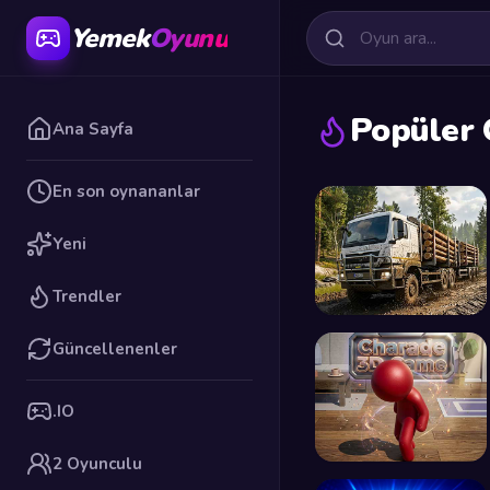
Yemek
Oyunu
Popüler 
Ana Sayfa
En son oynananlar
Yeni
Trendler
Güncellenenler
.IO
2 Oyunculu