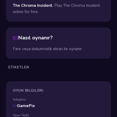
The Chroma Incident
, Play The Chroma Incident
online for free.
Nasıl oynanır?
Fare veya dokunmatik ekran ile oynanır.
ETIKETLER
OYUN BILGILERI
Geliştirici
GamePix
Yayın Tarihi