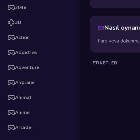
2048
3D
Nasıl oynanı
Action
Fare veya dokunmati
Addictive
ETIKETLER
Adventure
Airplane
Animal
Anime
Arcade