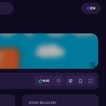
EN
%85
OYUN BILGILERI