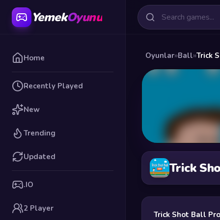
Yemek
Oyunu
Oyunlar
»
Ball
»
Trick 
Home
Recently Played
New
Trending
Updated
Trick Sho
.IO
2 Player
Trick Shot Ball Pr