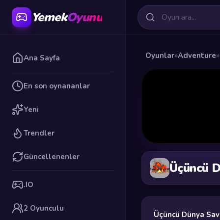
Yemek
Oyunu
Oyunlar
»
Adventure
»
Ana Sayfa
En son oynananlar
Yeni
Trendler
Güncellenenler
Üçüncü D
.IO
2 Oyunculu
Üçüncü Dünya Sav