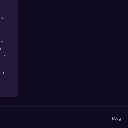
rika
de
k
ecek
bu
Blog