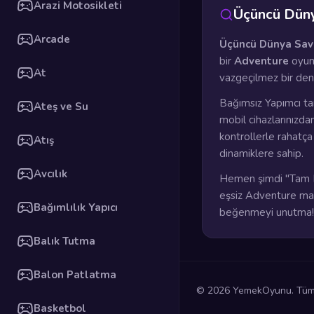
Arazi Motosikleti
Üçüncü Düny
Arcade
Üçüncü Dünya Sav
bir
Adventure
oyunu
At
vazgeçilmez bir den
Bağımsız Yapımcı ta
Ateş ve Su
mobil cihazlarınızda
kontrollerle rahatç
Atış
dinamiklere sahip.
Avcılık
Hemen şimdi "Tam E
eşsiz Adventure mace
Bağımlılık Yapıcı
beğenmeyi unutma!
Balık Tutma
Balon Patlatma
© 2026 YemekOyunu. Tüm h
Basketbol