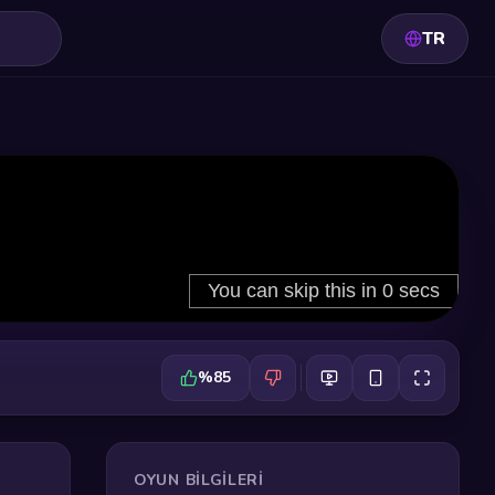
TR
%85
OYUN BILGILERI