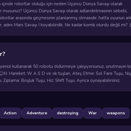
 içinde robotlar olduğu için neden Üçüncü Dünya Savaşı olarak
iyor musunuz? Üçüncü Dünya Savaşı olarak adlandırılmasının sebebi,
robotlar arasında geçmesinin planlanmış olmasıdır; hatta oyunun ar
, adını Mars Savaşı I koyabilirdik. Ne kadar komik olurdu değil mi? :
r?
yenizi kullanarak 50 robotu öldürmeye çalışıyorsunuz, unutmayın bu
ÇİN: Hareket: W A S D ve ok tuşları, Ateş Etme: Sol Fare Tuşu, Ni
 Zıplama: Boşluk Tuşu, Hız: Shift Tuşu. Ayrıca oynayabilirsiniz.
Action
Adventure
destroying
War
weapons