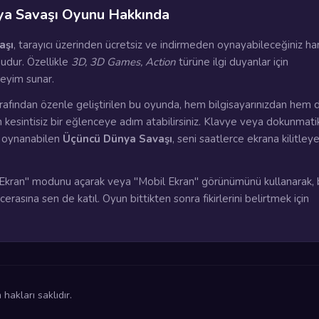
a Savaşı Oyunu Hakkında
aşı
, tarayıcı üzerinden ücretsiz ve indirmeden oynayabileceğiniz ha
dur. Özellikle
3D, 3D Games, Action
türüne ilgi duyanlar için
eyim sunar.
rafından özenle geliştirilen bu oyunda, hem bilgisayarınızdan hem 
n kesintisiz bir eğlenceye adım atabilirsiniz. Klavye veya dokunmati
a oynanabilen
Üçüncü Dünya Savaşı
, seni saatlerce ekrana kilitley
kran" modunu açarak veya "Mobil Ekran" görünümünü kullanarak, 
rasına sen de katıl. Oyun bittikten sonra fikirlerini belirtmek için
akları saklıdır.