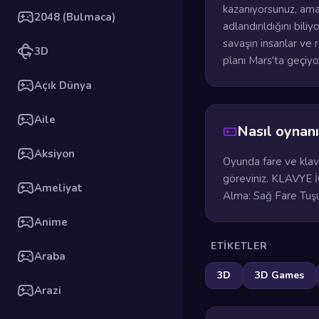
kazanıyorsunuz, ama
2048 (Bulmaca)
adlandırıldığını bil
savaşın insanlar ve 
3D
planı Mars'ta geçiyor
Açık Dünya
Aile
Nasıl oynanı
Aksiyon
Oyunda fare ve klav
göreviniz. KLAVYE İ
Ameliyat
Alma: Sağ Fare Tuşu,
Anime
ETIKETLER
Araba
3D
3D Games
Arazi